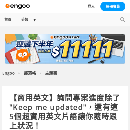
登入
註冊會員
Expand
首頁
分類
child
menu
Engoo
部落格
主題類
►
►
【商用英文】詢問專案進度除了
"Keep me updated"，還有這
5個超實用英文片語讓你隨時跟
上狀況！