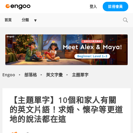
登入
註冊會員
Expand
首頁
分類
child
menu
Engoo
部落格
英文字彙
主題單字
►
►
►
【主題單字】10個和家人有關
的英文片語！求婚、懷孕等更道
地的說法都在這