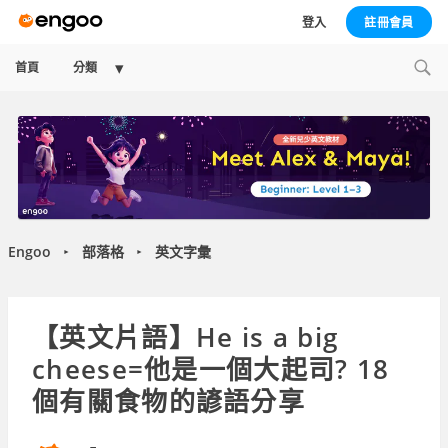
登入
註冊會員
Expand
首頁
分類
child
menu
Engoo
部落格
英文字彙
►
►
【英文片語】He is a big
cheese=他是一個大起司? 18
個有關食物的諺語分享