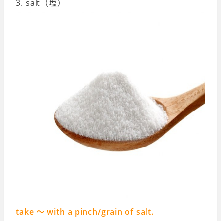
3. salt（塩）
take 〜 with a pinch/grain of salt.