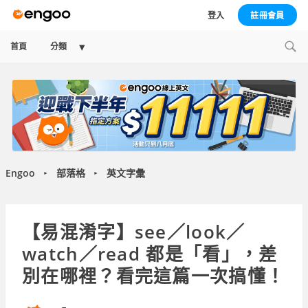
登入
註冊會員
Expand
首頁
分類
child
menu
Engoo
部落格
英文字彙
►
►
【易混淆字】see／look／
watch／read 都是「看」，差
別在哪裡？看完這篇一次搞懂！