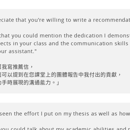
eciate that you're willing to write a recommendat
that you could mention the dedication I demons
ects in your class and the communication skills
ur assistant."
幫我寫推薦信，
面可以提到在您課堂上的團體報告中我付出的貢獻，
助手時展現的溝通能力。」
seen the effort I put on my thesis as well as ho
you could talk about my academic abilities and