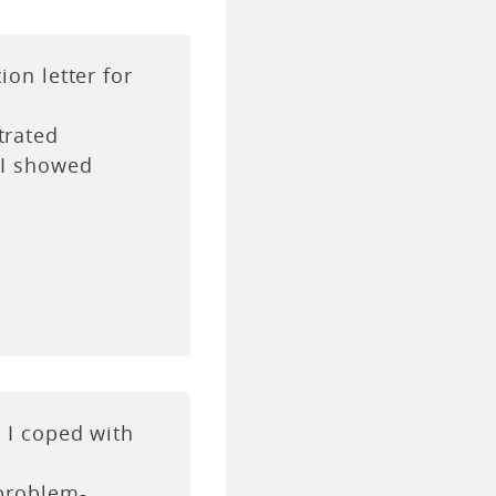
ion letter for
trated
 I showed
w I coped with
 problem-