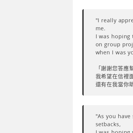
"I really appr
me.
I was hoping 
on group proj
when I was yo
「謝謝您答應
我希望在信裡
還有在我當你
"As you have 
setbacks,
I was hoping 