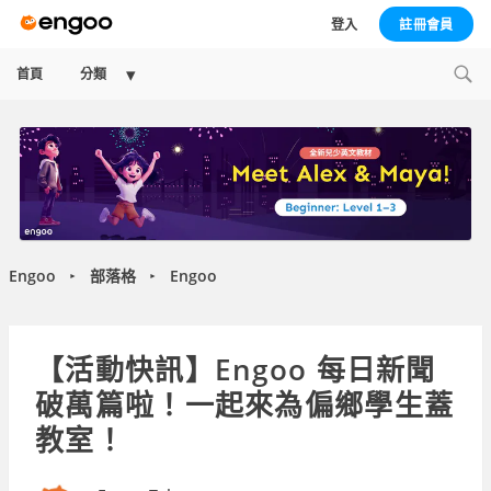
登入
註冊會員
Expand
首頁
分類
child
menu
Engoo
部落格
Engoo
►
►
【活動快訊】Engoo 每日新聞
破萬篇啦！一起來為偏鄉學生蓋
教室！