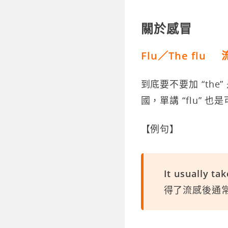
關於感冒
Flu／The flu 
到底要不要加 “the
國，單講 “flu” 
【例句】
It usually ta
得了流感後通