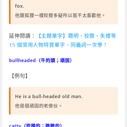
fox.
他跟狐狸一樣狡猾多疑所以我不太喜歡他。
延伸閱讀：
【主題單字】聰明、狡猾、失禮等
15 個常用人物特質單字、同義詞一次學！
bullheaded（牛的頭；頑固）
【例句】
He is a bull-headed old man.
他是個頑固的老傢伙。
catty（狡猾的；陰險的）