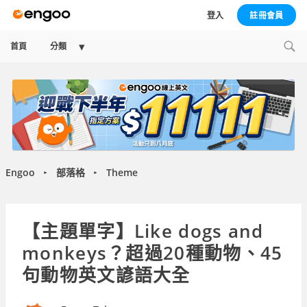
登入
註冊會員
Expand
首頁
分類
child
menu
Engoo
部落格
Theme
►
►
【主題單字】Like dogs and
monkeys？超過20種動物、45
句動物英文諺語大全