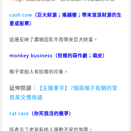
cash cow
（巨大財源；搖錢樹；帶來滾滾財源的生
意或股票）
這邊反映了農場因乳牛而帶來巨大財富。
monkey business（狡猾的惡作劇；頑皮）
猴子常給人有狡猾的印象。
延伸閱讀：
【主題單字】7個與猴子有關的常
見英文慣用語
rat
race
（你死我活的競爭）
這表示了老鼠有給人躁動不安的氛圍。