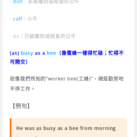
-
bull
：未被閹割或結紮的公牛
-
calf
：小牛
- ox：已被閹割或結紮的公牛
(as)
busy
as a
bee
（像蜜蜂一樣得忙碌；忙得不
可開交）
就像我們所知的”worker bee(工蜂)”，總是勤勞地
不停工作。
【例句】
He was as busy as a bee from morning