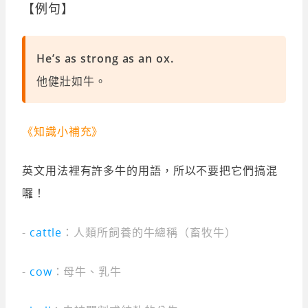
【例句】
He’s as strong as an ox.
他健壯如牛。
《知識小補充》
英文用法裡有許多牛的用語，所以不要把它們搞混
囉！
-
cattle
：人類所飼養的牛總稱（畜牧牛）
-
cow
：母牛、乳牛