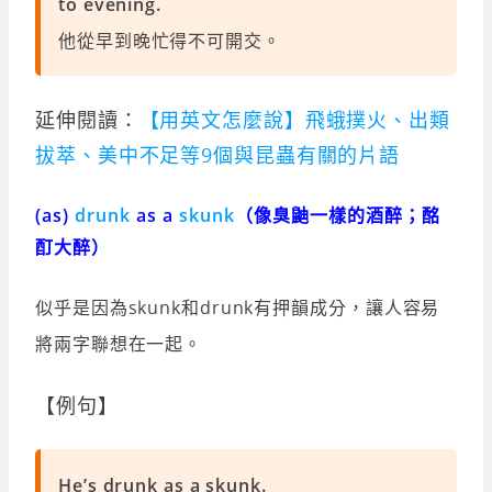
to evening.
他從早到晚忙得不可開交。
延伸閱讀：
【用英文怎麼說】飛蛾撲火、出類
拔萃、美中不足等9個與昆蟲有關的片語
(as)
drunk
as a
skunk
（像臭鼬一樣的酒醉；酩
酊大醉）
似乎是因為skunk和drunk有押韻成分，讓人容易
將兩字聯想在一起。
【例句】
He’s drunk as a skunk.