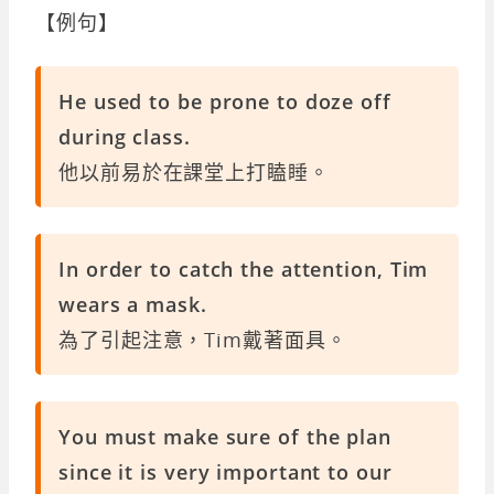
【例句】
He used to be prone to doze off
during class.
他以前易於在課堂上打瞌睡。
In order to catch the attention, Tim
wears a mask.
為了引起注意，Tim戴著面具。
You must make sure of the plan
since it is very important to our