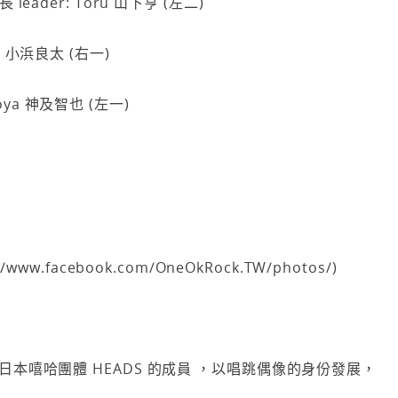
長 leader: Toru 山下亨 (左二)
ta 小浜良太 (右一)
oya 神及智也 (左一)
s://www.facebook.com/OneOkRock.TW/photos/)
 原本為日本嘻哈團體 HEADS 的成員 ，以唱跳偶像的身份發展，