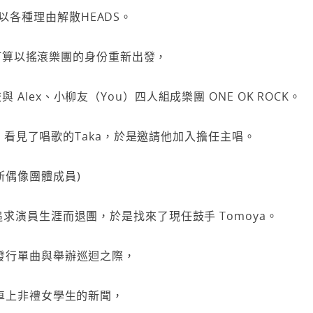
以各種理由解散HEADS。
ota 打算以搖滾樂團的身份重新出發，
 Alex、小柳友（You）四人組成樂團 ONE OK ROCK。
live 看見了唱歌的Taka，於是邀請他加入擔任主唱。
尼斯偶像團體成員)
擇追求演員生涯而退團，於是找來了現任鼓手 Tomoya。
將發行單曲與舉辦巡迴之際，
在電車上非禮女學生的新聞，