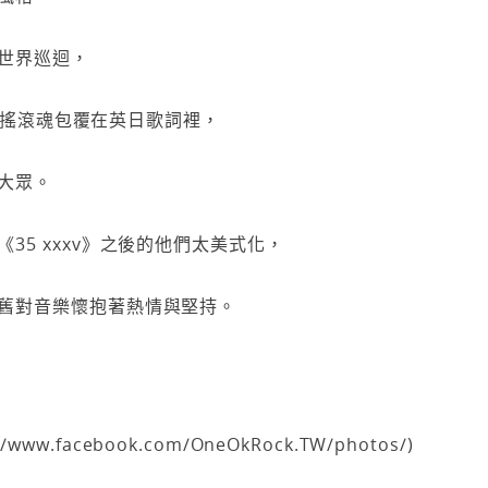
世界巡迴，
將日系搖滾魂包覆在英日歌詞裡，
大眾。
35 xxxv》之後的他們太美式化，
舊對音樂懷抱著熱情與堅持。
s://www.facebook.com/OneOkRock.TW/photos/)