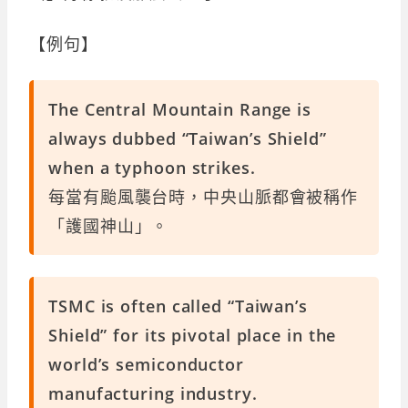
【例句】
The Central Mountain Range is
always dubbed “Taiwan’s Shield”
when a typhoon strikes.
每當有颱風襲台時，中央山脈都會被稱作
「護國神山」。
TSMC is often called “Taiwan’s
Shield” for its pivotal place in the
world’s semiconductor
manufacturing industry.