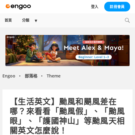
登入
註冊會員
Expand
首頁
分類
child
menu
Engoo
部落格
Theme
►
►
【生活英文】颱風和颶風差在
哪？來看看「颱風假」、「颱風
眼」、「護國神山」等颱風天相
關英文怎麼說！