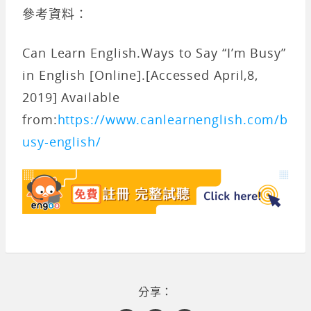
參考資料：
Can Learn English.Ways to Say “I’m Busy”
in English [Online].[Accessed April,8,
2019] Available
from:
https://www.canlearnenglish.com/b
usy-english/
分享：