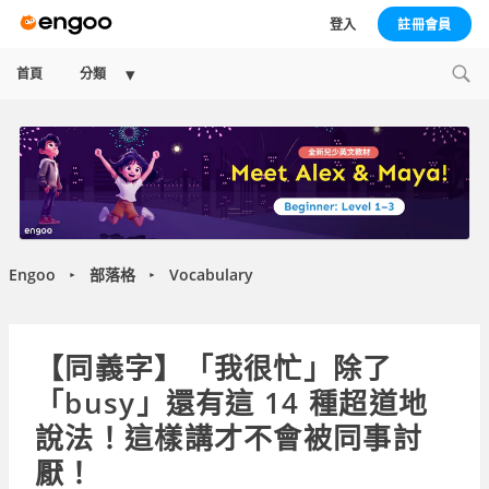
登入
註冊會員
Expand
首頁
分類
child
menu
Engoo
部落格
Vocabulary
►
►
【同義字】「我很忙」除了
「busy」還有這 14 種超道地
說法！這樣講才不會被同事討
厭！