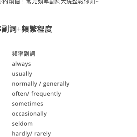
你的煩惱！常見頻率副詞大統整報你知~
副詞+頻繁程度