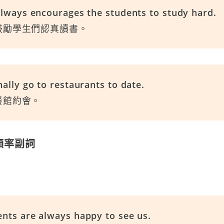
always encourages the students to study hard.
鼓勵學生們認真讀書。
ally go to restaurants to date.
餐館約會。
 頻率副詞
nts are always happy to see us.