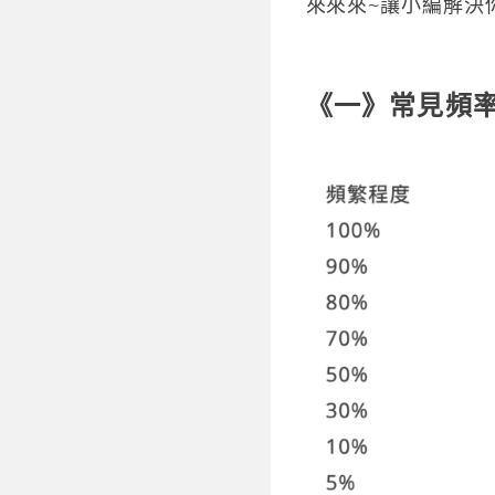
來來來~讓小編解決
《一》常見頻率