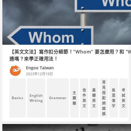
【英文文法】寫作扣分細節！"Whom" 要怎麼用？和 "W
通嗎？來學正確用法！
Engoo Taiwan
2023年12月19日
常
見
信
基
易
考
主
搭
English
件
礎
混
試
Basics
Grammar
題
配
Writing
英
英
淆
英
類
詞
文
文
字
文
錯
誤