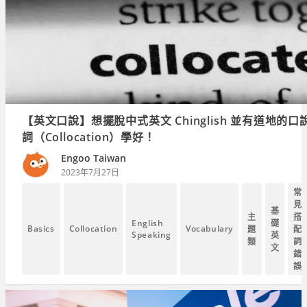
【英文口說】想擺脫中式英文 Chinglish 並有道地的
詞（Collocation）學好！
Engoo Taiwan
2023年7月27日
常
見
基
主
搭
English
礎
Basics
Collocation
Vocabulary
題
配
Speaking
英
類
詞
文
錯
誤