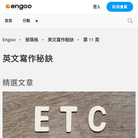
登入
註冊會員
Collapse
首頁
分類
child
menu
Engoo
部落格
英文寫作秘訣
第 11 頁
►
►
►
英文寫作秘訣
精選文章