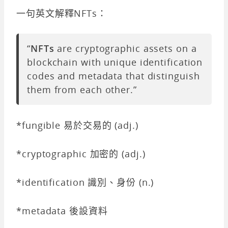
一句英文解釋NFTs：
“
NFTs
are cryptographic assets on a
blockchain with unique identification
codes and metadata that distinguish
them from each other.”
*fungible 易於交易的 (adj.)
*cryptographic 加密的 (adj.)
*identification 識別、身份 (n.)
*metadata 後設資料