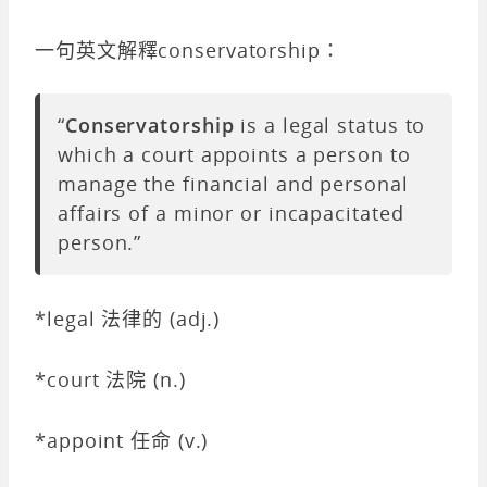
一句英文解釋conservatorship：
“
Conservatorship
is a legal status to
which a court appoints a person to
manage the financial and personal
affairs of a minor or incapacitated
person.”
*legal 法律的 (adj.)
*court 法院 (n.)
*appoint 任命 (v.)