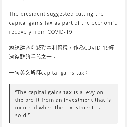
The president suggested cutting the
capital gains tax
as part of the economic
recovery from COVID-19.
總統建議削減資本利得稅，作為COVID-19經
濟復甦的手段之一。
一句英文解釋capital gains tax：
“The
capital gains tax
is a levy on
the profit from an investment that is
incurred when the investment is
sold.”