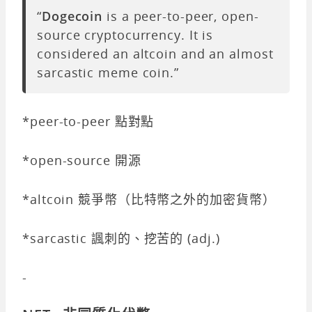
“
Dogecoin
is a peer-to-peer, open-
source cryptocurrency. It is
considered an altcoin and an almost
sarcastic meme coin.”
*peer-to-peer 點對點
*open-source 開源
*altcoin 競爭幣（比特幣之外的加密貨幣）
*sarcastic 諷刺的、挖苦的 (adj.)
-