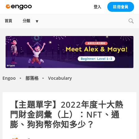
登入
註冊會員
Expand
首頁
分類
child
menu
Engoo
部落格
Vocabulary
►
►
【主題單字】2022年度十大熱
門財金詞彙（上）：NFT、通
膨、狗狗幣你知多少？