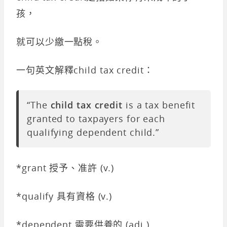
孩，
就可以少繳一點稅。
一句英文解釋child tax credit：
“The
child tax credit
is a tax benefit
granted to taxpayers for each
qualifying dependent child.”
*grant 授予、准許 (v.)
*qualify 具有資格 (v.)
*dependent 需要供養的 (adj.)