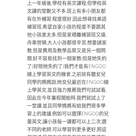
上一年級後,學校有英文課程,但學校英
文課的堂數又不多,班上有多小朋友都
有在外補習,程度很好,因此想尋找美語
補習班,希望自家小孩的程度不要跟其
他小孩差太多,但是家裡離補習班又遠,
舟車勞頓,大人小孩都很辛苦,想要請家
教,但是費用及教學品質又是另一個問
題,好不容易找到一個家教,但是她失約
了(好險她失約了)我們才能有ENGOO
線上學習英文的機會,之前就有聽女兒
同學的媽媽說,她女兒最近在ENGOO線
上學英文,並且強力推薦我們可試試看,
因此在今年暑假開始時,我們就試上了
一堂課,並且同學媽媽有給我們很多學
習上的建議,例如可以選擇ENGOO的兒
童英文,讓小孩每一課都可以上二次,選
不同的老師,可以學習到更多更好,照這