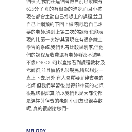
個模式,我們在這個暑假目前已累績有
625分了!真的有很顯的進步,而且小孩
現在都會主動自己找想上的課程,並且
自己上網預約下回上課時間,選自己想
要的老師,遇到上第二次的課時,也能表
現的比第一次好!其實現在有很多線上
學習的系統,我們也有比較過別家,但他
們的課程及收費還有老師群都不透明,
不像ENGOO可以直接看到課程教材,及
老師群,並且價格也很親民,所以想要一
直上下去,另外,有人會質疑菲律賓老的
老師,但我們學習後,覺得菲律賓的老師,
很親切很認真,所以我們也是大部份都
是選擇菲律賓的老師,小朋友也很喜歡
呢, 真的很謝謝您們~!
MELODY