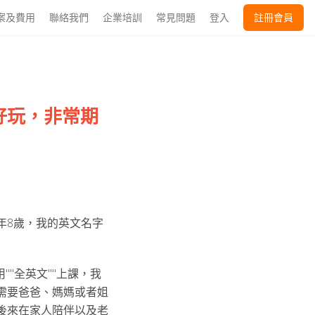
案及費用
聯絡我們
企業培訓
常見問題
登入
註冊會員
好玩，非常期
！
年8歲，我的英文名字
""全英文""上課，我
需要爸爸、媽媽或者姐
後來在家人陪伴以及老