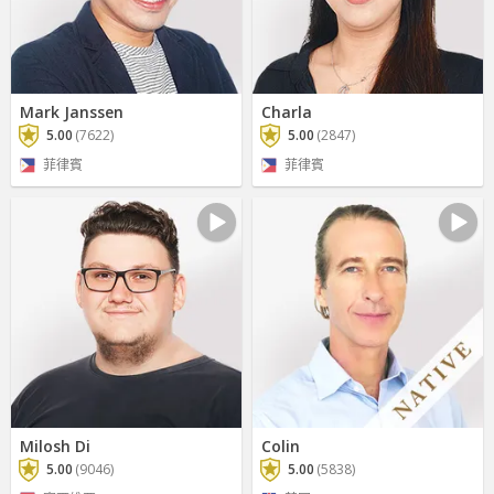
Mark Janssen
Charla
5.00
(7622)
5.00
(2847)
菲律賓
菲律賓
Milosh Di
Colin
5.00
(9046)
5.00
(5838)