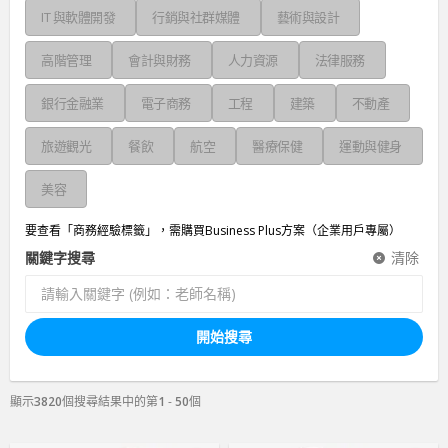
IT 與軟體開發
行銷與社群媒體
藝術與設計
高階管理
會計與財務
人力資源
法律服務
銀行金融業
電子商務
工程
建築
不動產
旅遊觀光
餐飲
航空
醫療保健
運動與健身
美容
要查看「商務經驗標籤」，需購買Business Plus方案（企業用戶專屬）
關鍵字搜尋
清除
開始搜尋
顯示
3820
個搜尋結果中的第
1
-
50
個