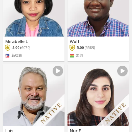
Mirabelle L
Wolf
5.00
(6070)
5.00
(5589)
菲律賓
加纳
Luis
Nur E