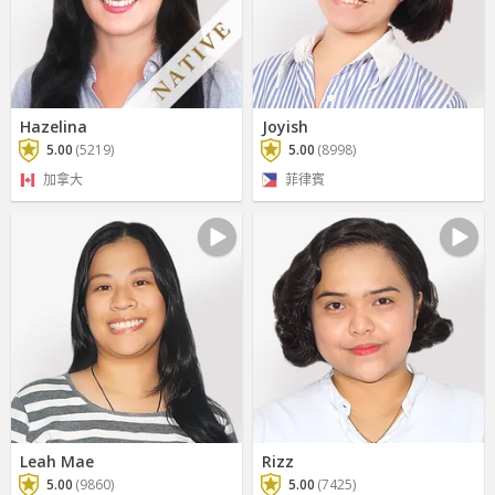
Hazelina
Joyish
5.00
(5219)
5.00
(8998)
加拿大
菲律賓
Leah Mae
Rizz
5.00
(9860)
5.00
(7425)