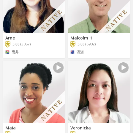
Arne
Malcolm H
5.00
(3087)
5.00
(6902)
南非
澳洲
Maia
Veronicka