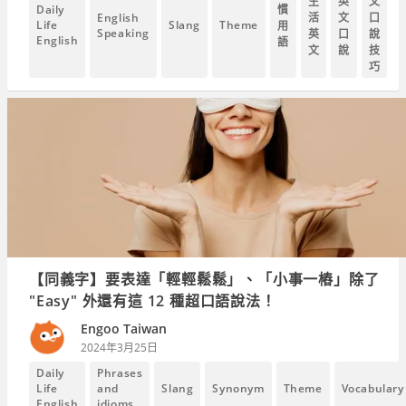
生
英
文
慣
Daily
English
活
文
口
Life
Slang
Theme
用
Speaking
英
口
說
English
語
文
說
技
巧
【同義字】要表達「輕輕鬆鬆」、「小事一樁」除了
"Easy" 外還有這 12 種超口語說法！
Engoo Taiwan
2024年3月25日
Daily
Phrases
Life
and
Slang
Synonym
Theme
Vocabulary
English
idioms