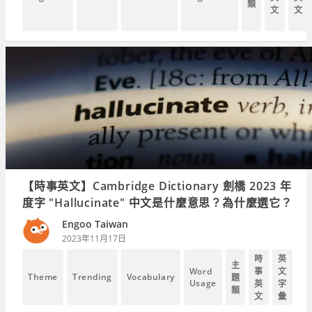
類
文
文
【時事英文】Cambridge Dictionary 劍橋 2023 年
度字 "Hallucinate" 中文是什麼意思？為什麼選它？
Engoo Taiwan
2023年11月17日
時
英
主
Word
事
文
Theme
Trending
Vocabulary
題
Usage
英
字
類
文
彙