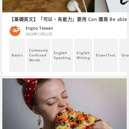
【基礎英文】「可以、有能力」要用 Can 還是 Be ab
Engoo Taiwan
2023年12月22日
Commonly
English
English
Basics
Confused
Exam/Test
Gra
Speaking
Writing
Words