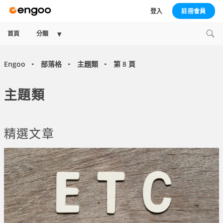
登入
註冊會員
Collapse
首頁
分類
child
menu
Engoo
部落格
主題類
第 8 頁
►
►
►
主題類
精選文章