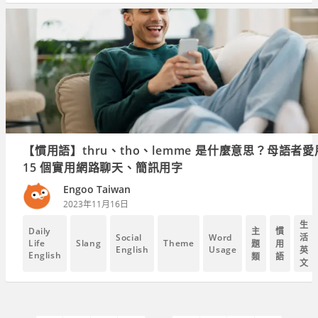
【慣用語】thru、tho、lemme 是什麼意思？母語者
15 個實用網路聊天、簡訊用字
Engoo Taiwan
2023年11月16日
生
主
慣
Daily
Social
Word
活
Life
Slang
Theme
題
用
English
Usage
英
English
類
語
文