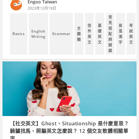
Engoo Taiwan
2023年12月19日
常
見
信
基
易
考
主
搭
English
件
礎
混
試
Basics
Grammar
題
配
Writing
英
英
淆
英
類
詞
文
文
字
文
錯
誤
【社交英文】Ghost、Situationship 是什麼意思？
騎驢找馬、照騙英文怎麼說？ 12 個交友軟體相關單
字